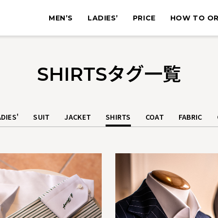
MEN’S
LADIES’
PRICE
HOW TO O
SHIRTSタグ一覧
DIES'
SUIT
JACKET
SHIRTS
COAT
FABRIC